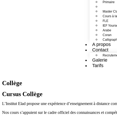
Primaire
Collège
Master Cl
Cours à la
FLE
IEF Yourse
Arabe
Coran
Calligrap
A propos
Contact
Recrutem
Galerie
Tarifs
Collège
Cursus Collège
L’Institut Elad propose une expérience d’enseignement à distance comp
Nos cours s’appuient sur le cadre officiel des connaissances et compét