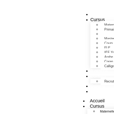
Accueil
Cursus
Matern
Primai
Collèg
Maste
Cours 
FLE
IEF Yo
Arabe
Coran
Callig
A propos
Contact
Recru
Galerie
Tarifs
Accueil
Cursus
Maternell