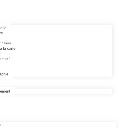
elle
re
e
r Class
à la carte
urself
raphie
tement
e