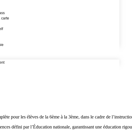
ass
 carte
lf
hie
ent
lète pour les élèves de la 6ème à la 3ème, dans le cadre de l’instructio
ences défini par l’Éducation nationale, garantissant une éducation rigou