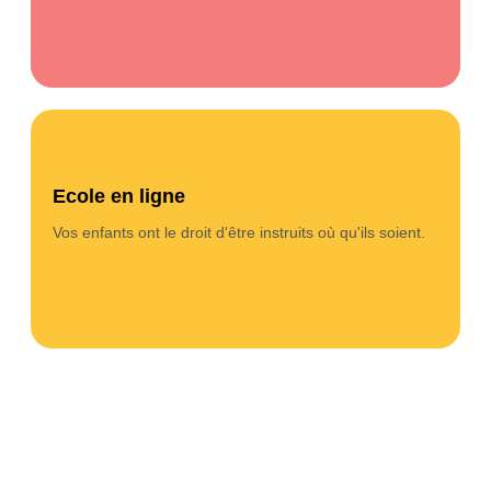
Classes virtuelles
Ecole en ligne
Elad facilite l'éducation en ligne avec des classes
vidéo live, tableau
vituelles en petit groupe incluant
Vos enfants ont le droit d'être instruits où qu'ils soient.
blanc, caméra.