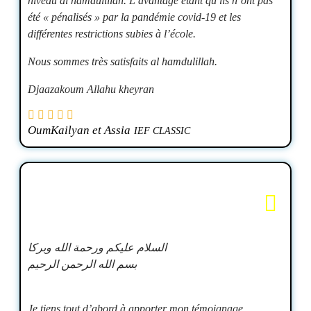
niveau al hamdulillah. L’avantage étant qu ils n’ont pas
été « pénalisés » par la pandémie covid-19 et les
différentes restrictions subies à l’école.
Nous sommes très satisfaits al hamdulillah.
Djaazakoum Allahu kheyran
OumKailyan et Assia
IEF CLASSIC
‏السلام عليكم ورحمة الله وبركا
‏بسم الله الرحمن الرحيم
Je tiens tout d’abord à apporter mon témoignage