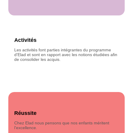
Épanouissement
Activités
Chez Elad nous croyons fermement à
Les activités font parties intégrantes du programme
l'épanouissement des enfants et à leur réussite scolaire
d'Elad et sont en rapport avec les notions étudiées afin
à travers des activités variées et des projets en lien
de consolider les acquis.
avec ce qui a été vu en classe.
Engagement
Réussite
Nous tenons à offrir le meilleur à nos enfants c'est
Chez Elad nous pensons que nos enfants méritent
pourquoi tous nos professeurs sont expérimentés et
dotés d'un comportement exemplaire et diplômés d'un
l'excellence.
bac + 3 minimum.