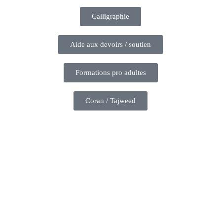
Calligraphie
Aide aux devoirs / soutien
Formations pro adultes
Coran / Tajweed