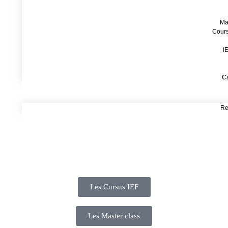
Ma
Cours
I
Ca
Re
Les Cursus IEF
Les Master class