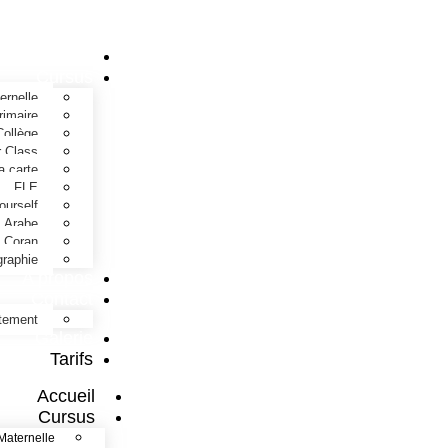
Accueil
Cursus
ernelle
rimaire
Collège
 Class
a carte
FLE
ourself
Arabe
Coran
graphie
A propos
Contact
tement
Galerie
Tarifs
Accueil
Cursus
Maternelle