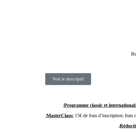
Re
Voir le descriptif
Programme classic et international
MasterClass:
15€ de frais d’inscription; frais
Réducti