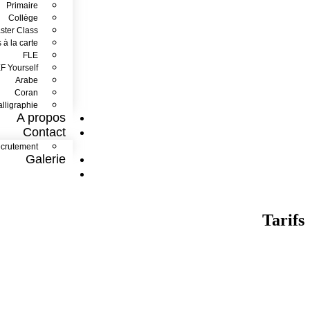
Primaire
Collège
ster Class
 à la carte
FLE
EF Yourself
Arabe
Coran
lligraphie
A propos
Contact
crutement
Galerie
Tarifs
Tarifs