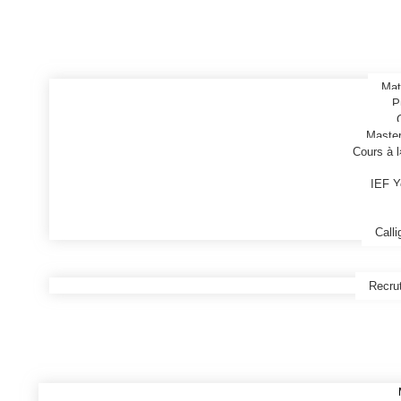
Mat
P
Master
Cours à l
IEF Y
Calli
Recru