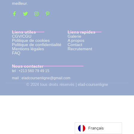
meilleur.
Liens utiles
Liens rapides
CGV/CGU
Galerie
Politique de cookies
A propos
Politique de confidentialité
Contact
Mentions légales
Recrutement
FAQ
Nous contacter
tel : +213 560 79 49 15
mail : eladcoursenligne@gmail.com
© 2024 tous droits réservés |
elad-coursenligne
Français