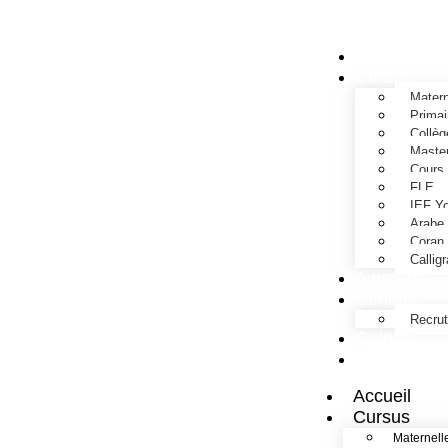
Accueil
Cursus
Matern
Primai
Collèg
Maste
Cours 
FLE
IEF Yo
Arabe
Coran
Callig
A propos
Contact
Recru
Galerie
Tarifs
Accueil
Cursus
Maternell