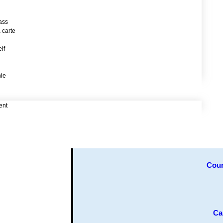
ass
 carte
lf
hie
ent
Cour
Ca