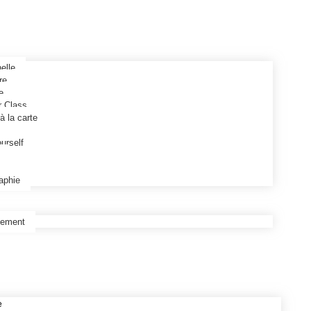
elle
re
e
r Class
à la carte
urself
raphie
tement
e