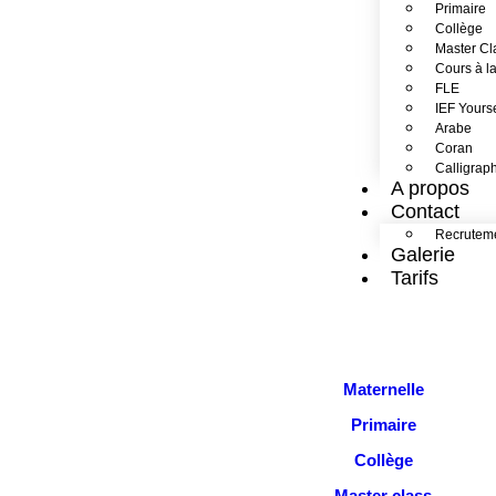
Primaire
Collège
Master Cl
Cours à la
FLE
IEF Yourse
Arabe
Coran
Calligrap
A propos
Contact
Recrutem
Galerie
Tarifs
Maternelle
Primaire
Collège
Master class